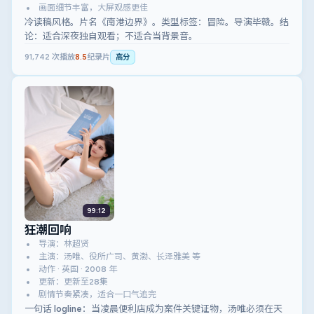
画面细节丰富，大屏观感更佳
冷读稿风格。片名《南港边界》。类型标签：冒险。导演毕赣。结
论：适合深夜独自观看；不适合当背景音。
91,742
次播放
8.5
纪录片
高分
99:12
狂潮回响
导演：林超贤
主演：汤唯、役所广司、黄渤、长泽雅美 等
动作 · 英国 · 2008 年
更新：更新至28集
剧情节奏紧凑，适合一口气追完
一句话 logline：当凌晨便利店成为案件关键证物，汤唯必须在天