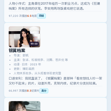
人物小传式：主角曾在2017年经历一次职业污点，这成为《狂潮
档案》所有选择的伏笔。李安用两场饭桌戏把它说透。
97,220
次播放
6.5
电影
完结
99:00
银翼档案
导演：郭帆
主演：张译、松坂桃李、沈腾、苍井优 等
动漫 · 日本 · 2023 年
更新：臻彩画质
人物关系较多，从头观看体验更完整
口语安利：我就直说了，《银翼档案》是那种「看完想找人吵一架
又吵不起来」的片，动漫外壳，克制内核，纪录片分类别较真。
66,997
次播放
8.3
纪录片
高分