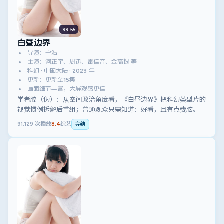
99:55
白昼边界
导演：宁浩
主演：河正宇、周迅、雷佳音、金高银 等
科幻 · 中国大陆 · 2023 年
更新：更新至15集
画面细节丰富，大屏观感更佳
学者腔（伪）：从空间政治角度看，《白昼边界》把科幻类型片的
视觉惯例拆解后重组；普通观众只需知道：好看，且有点费脑。
91,129
次播放
8.4
综艺
完结