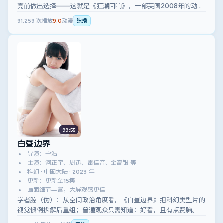
亮前做出选择——这就是《狂潮回响》，一部英国2008年的动作
片。
91,259
次播放
9.0
动漫
独播
99:55
白昼边界
导演：宁浩
主演：河正宇、周迅、雷佳音、金高银 等
科幻 · 中国大陆 · 2023 年
更新：更新至15集
画面细节丰富，大屏观感更佳
学者腔（伪）：从空间政治角度看，《白昼边界》把科幻类型片的
视觉惯例拆解后重组；普通观众只需知道：好看，且有点费脑。