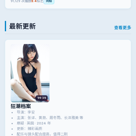
91,129
次播放
8.4
综艺
完结
最新更新
查看更多
99:39
狂潮档案
导演：李安
主演：张译、黄渤、周冬雨、长泽雅美 等
悬疑 · 英国 · 2024 年
更新：臻彩画质
配乐与镜头配合度高，值得二刷