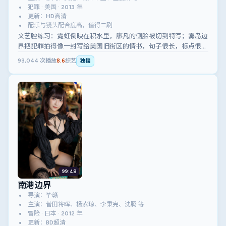
犯罪 · 美国 · 2013 年
更新：HD高清
配乐与镜头配合度高，值得二刷
文艺腔练习：霓虹倒映在积水里，廖凡的侧脸被切到特写；雾岛边
界把犯罪拍得像一封写给美国旧街区的情书，句子很长，标点很
少。
93,044
次播放
8.6
综艺
独播
99:48
南港边界
导演：毕赣
主演：菅田将晖、杨紫琼、李秉宪、沈腾 等
冒险 · 日本 · 2012 年
更新：BD超清