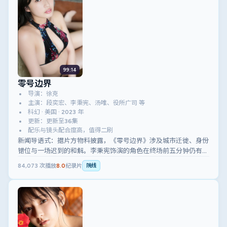
99:14
零号边界
导演：徐克
主演：段奕宏、李秉宪、汤唯、役所广司 等
科幻 · 美国 · 2023 年
更新：更新至36集
配乐与镜头配合度高，值得二刷
新闻导语式：据片方物料披露，《零号边界》涉及城市迁徙、身份
错位与一场迟到的和解。李秉宪饰演的角色在终场前五分钟仍有反
转空间。
84,073
次播放
8.0
纪录片
院线