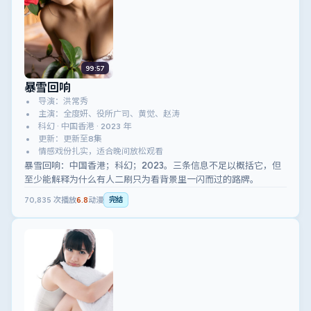
99:57
暴雪回响
导演：洪常秀
主演：全度妍、役所广司、黄觉、赵涛
科幻 · 中国香港 · 2023 年
更新：更新至8集
情感戏份扎实，适合晚间放松观看
暴雪回响：中国香港；科幻；2023。三条信息不足以概括它，但
至少能解释为什么有人二刷只为看背景里一闪而过的路牌。
70,835
次播放
6.8
动漫
完结