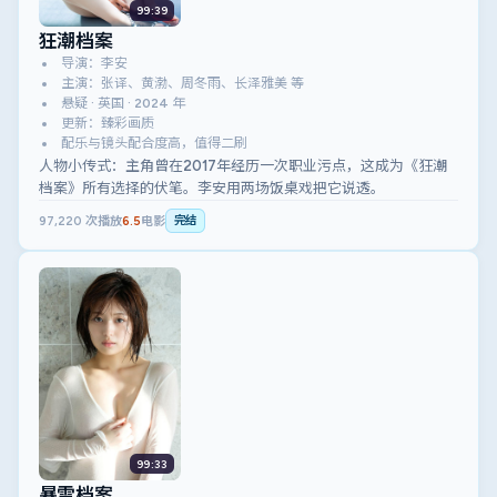
99:39
狂潮档案
导演：李安
主演：张译、黄渤、周冬雨、长泽雅美 等
悬疑 · 英国 · 2024 年
更新：臻彩画质
配乐与镜头配合度高，值得二刷
人物小传式：主角曾在2017年经历一次职业污点，这成为《狂潮
档案》所有选择的伏笔。李安用两场饭桌戏把它说透。
97,220
次播放
6.5
电影
完结
99:33
暴雪档案