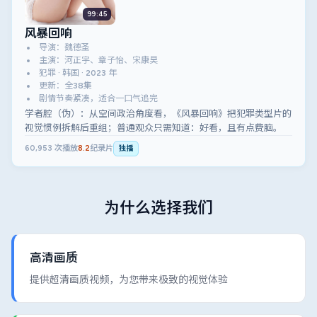
99:45
风暴回响
导演：魏德圣
主演：河正宇、章子怡、宋康昊
犯罪 · 韩国 · 2023 年
更新：全38集
剧情节奏紧凑，适合一口气追完
学者腔（伪）：从空间政治角度看，《风暴回响》把犯罪类型片的
视觉惯例拆解后重组；普通观众只需知道：好看，且有点费脑。
60,953
次播放
8.2
纪录片
独播
为什么选择我们
高清画质
提供超清画质视频，为您带来极致的视觉体验