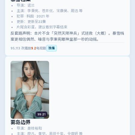
导演：诺兰
主演：李秉宪、苍井优、宋康昊、周迅 等
犯罪 · 韩国 · 2021 年
更新：更新至22集
片尾含彩蛋，建议看到字幕结束
反套路声明：本片不含「突然天降神兵」式拯救（大概）。暴雪档
案更相信偶然、噪音与李秉宪眼神里那一秒的动摇。
95,113
次播放
9.2
电视剧
独播
99:21
雾岛边界
导演：是枝裕和
主演：廖凡、黄觉、易烊千玺、全度妍 等